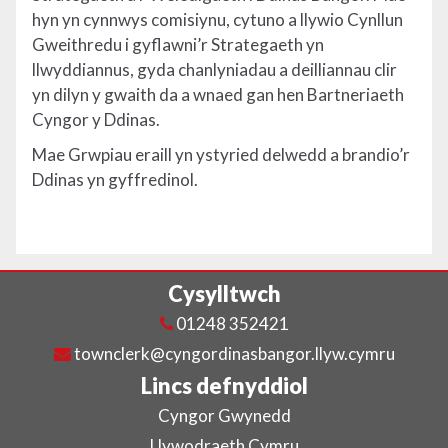
hyn yn cynnwys comisiynu, cytuno a llywio Cynllun
Gweithredu i gyflawni’r Strategaeth yn
llwyddiannus, gyda chanlyniadau a deilliannau clir
yn dilyn y gwaith da a wnaed gan hen Bartneriaeth
Cyngor y Ddinas.
Mae Grwpiau eraill yn ystyried delwedd a brandio’r
Ddinas yn gyffredinol.
Cysylltwch
01248 352421
townclerk@cyngordinasbangor.llyw.cymru
Lincs defnyddiol
Cyngor Gwynedd
Llywodraeth Cymru