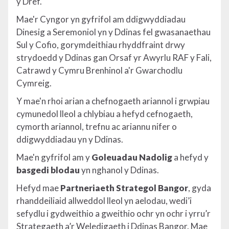
y Dref.
Mae'r Cyngor yn gyfrifol am ddigwyddiadau
Dinesig a Seremoniol yn y Ddinas fel gwasanaethau
Sul y Cofio, gorymdeithiau rhyddfraint drwy
strydoedd y Ddinas gan Orsaf yr Awyrlu RAF y Fali,
Catrawd y Cymru Brenhinol a'r Gwarchodlu
Cymreig.
Y mae'n rhoi arian a chefnogaeth ariannol i grwpiau
cymunedol lleol a chlybiau a hefyd cefnogaeth,
cymorth ariannol, trefnu ac ariannu nifer o
ddigwyddiadau yn y Ddinas.
Mae'n gyfrifol am y
Goleuadau Nadolig
a hefyd y
basgedi blodau
yn nghanol y Ddinas.
Hefyd mae
Partneriaeth Strategol Bangor
, gyda
rhanddeiliaid allweddol lleol yn aelodau, wedi’i
sefydlu i gydweithio a gweithio ochr yn ochr i yrru’r
Strategaeth a’r Weledigaeth i Ddinas Bangor. Mae