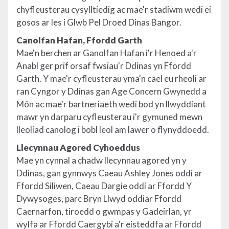
chyfleusterau cysylltiedig ac mae'r stadiwm wedi ei
gosos ar les i Glwb Pel Droed Dinas Bangor.
Canolfan Hafan, Ffordd Garth
Mae'n berchen ar Ganolfan Hafan i'r Henoed a'r
Anabl ger prif orsaf fwsiau'r Ddinas yn Ffordd
Garth. Y mae'r cyfleusterau yma'n cael eu rheoli ar
ran Cyngor y Ddinas gan Age Concern Gwynedd a
Môn ac mae'r bartneriaeth wedi bod yn llwyddiant
mawr yn darparu cyfleusterau i'r gymuned mewn
lleoliad canolog i bobl leol am lawer o flynyddoedd.
Llecynnau Agored Cyhoeddus
Mae yn cynnal a chadw llecynnau agored yn y
Ddinas, gan gynnwys Caeau Ashley Jones oddi ar
Ffordd Siliwen, Caeau Dargie oddi ar Ffordd Y
Dywysoges, parc Bryn Llwyd oddiar Ffordd
Caernarfon, tiroedd o gwmpas y Gadeirlan, yr
wylfa ar Ffordd Caergybi a'r eisteddfa ar Ffordd