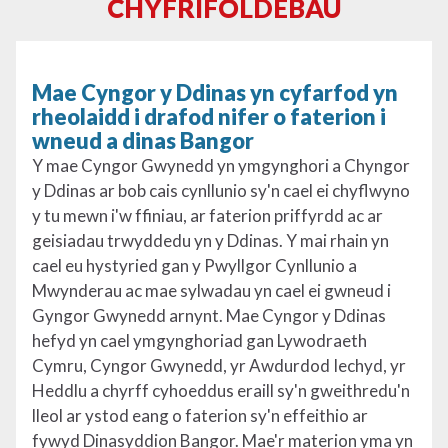
CHYFRIFOLDEBAU
Mae Cyngor y Ddinas yn cyfarfod yn
rheolaidd i drafod nifer o faterion i
wneud a dinas Bangor
Y mae Cyngor Gwynedd yn ymgynghori a Chyngor
y Ddinas ar bob cais cynllunio sy'n cael ei chyflwyno
y tu mewn i'w ffiniau, ar faterion priffyrdd ac ar
geisiadau trwyddedu yn y Ddinas. Y mai rhain yn
cael eu hystyried gan y Pwyllgor Cynllunio a
Mwynderau ac mae sylwadau yn cael ei gwneud i
Gyngor Gwynedd arnynt. Mae Cyngor y Ddinas
hefyd yn cael ymgynghoriad gan Lywodraeth
Cymru, Cyngor Gwynedd, yr Awdurdod Iechyd, yr
Heddlu a chyrff cyhoeddus eraill sy'n gweithredu'n
lleol ar ystod eang o faterion sy'n effeithio ar
fywyd Dinasyddion Bangor. Mae'r materion yma yn