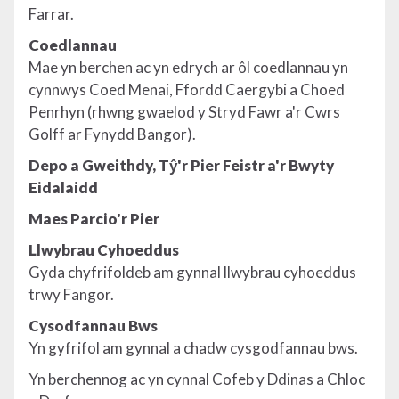
Farrar.
Coedlannau
Mae yn berchen ac yn edrych ar ôl coedlannau yn
cynnwys Coed Menai, Ffordd Caergybi a Choed
Penrhyn (rhwng gwaelod y Stryd Fawr a'r Cwrs
Golff ar Fynydd Bangor).
Depo a Gweithdy, Tŷ'r Pier Feistr a'r Bwyty
Eidalaidd
Maes Parcio'r Pier
Llwybrau Cyhoeddus
Gyda chyfrifoldeb am gynnal llwybrau cyhoeddus
trwy Fangor.
Cysodfannau Bws
Yn gyfrifol am gynnal a chadw cysgodfannau bws.
Yn berchennog ac yn cynnal Cofeb y Ddinas a Chloc