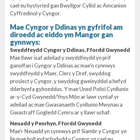
cael eu hystyried gan Bwyllgor Cyllid ac Amcanion
Cyffredinol y Cyngor.
Mae Cyngor y Ddinas yn gyfrifol am
diroedd ac eiddo ym Mangor gan
gynnwys:
Swyddfeydd Cyngor y Ddinas, Ffordd Gwynedd
Mae llawr isaf adeilad y swyddfeydd yn prif
ganolfan i Gyngor y Ddinas ac mae'n cynnwys
swyddfeydd y Maer, Clerc y Dref, swyddog
prosiect y Cyngor, y swyddog gweinyddol a hefyd
dderbynfa gyhoeddus. Y mae Uned Polisi Cynllunio
ar-y-Cyd Gwynedd/Ynys Môn ar lawr cyntaf yr
adeilad ac mae Gwasanaeth Cynllunio Mwynau a
Gwastraff Gogledd Cymru ar y llawr uchaf.
Neuadd y Penrhyn, Ffordd Gwynedd
Mae'r Neuadd yn cynnwys prif Siambr y Cyngor yn
lle mae holl gyfarfodydd y Cyngor yn cael eu