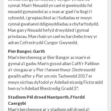
cynnal. Mae'r Neuadd yn cael ei gweinyddu fel
neuadd gymunedol ac y mae ar gael i'w llogi i'r
cyhoedd, i grwpiau lleol ac i fudiadau er mwyn
cynnal gwahanol ddigwyddiadau a chyfarfodydd.
Mae gan y Neuadd hefyd drwydded i gynnal
priodasau. Mae rhain yn cael eu harchebu trwy yr
adran Cofrestrydd Cyngor Gwynedd.
Pier Bangor, Garth
Mae'n berchennog ar Bier Bangor ac mae'n ei
gynnal a'i gadw. Mae'n gosod allan Caffi'r Pafiliwn
a'r ciosgau ar y Pier i fanwerthwyr. Dechreuodd
gwaith adfer y Pier ym mis Tachwedd 2017 er
mwyn sicrhau dyfodol yr Adeilad eiconig Fictoraidd
hwn sy’n Adeilad Rhestredig Gradd 2*.
Stadiwm Pêl droed Nantporth, Ffordd
Caergybi
Mae'n berchennog ar y stadiwm pêl droed a'i