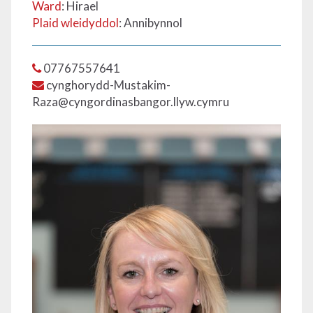
Ward
: Hirael
Plaid wleidyddol
: Annibynnol
07767557641
cynghorydd-Mustakim-
Raza@cyngordinasbangor.llyw.cymru