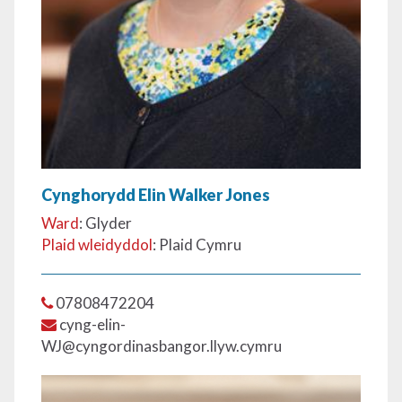
Cynghorydd Elin Walker Jones
Ward
: Glyder
Plaid wleidyddol
: Plaid Cymru
07808472204
cyng-elin-
WJ@cyngordinasbangor.llyw.cymru