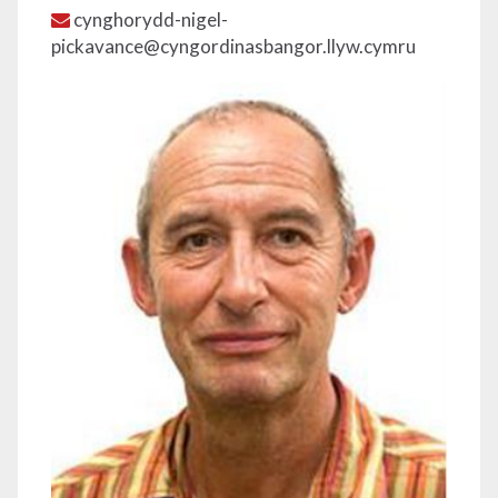
cynghorydd-nigel-
pickavance@cyngordinasbangor.llyw.cymru