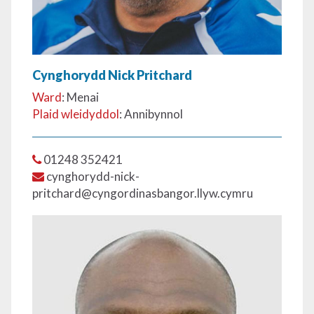
Cynghorydd Nick Pritchard
Ward
: Menai
Plaid wleidyddol
: Annibynnol
01248 352421
cynghorydd-nick-
pritchard@cyngordinasbangor.llyw.cymru