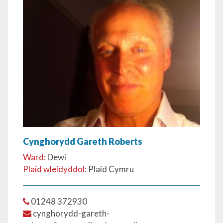
Cynghorydd Gareth Roberts
Ward
: Dewi
Plaid wleidyddol
: Plaid Cymru
01248 372930
cynghorydd-gareth-