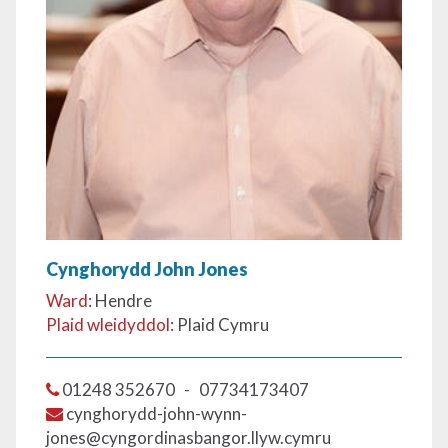
Cynghorydd John Jones
Ward
: Hendre
Plaid wleidyddol
: Plaid Cymru
01248 352670
-
07734173407
cynghorydd-john-wynn-
jones@cyngordinasbangor.llyw.cymru