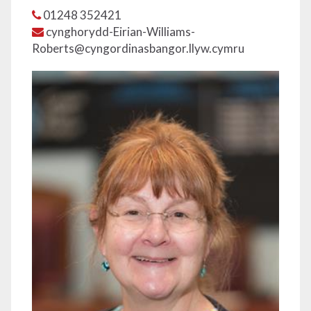
01248 352421
cynghorydd-Eirian-Williams-
Roberts@cyngordinasbangor.llyw.cymru