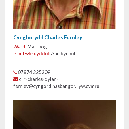
Cynghorydd Charles Fernley
Ward
: Marchog
Plaid wleidyddol
: Annibynnol
07874 225209
cllr-charles-dylan-
fernley@cyngordinasbangor.llyw.cymru