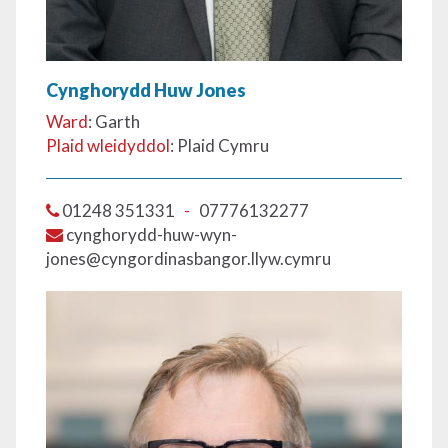
Cynghorydd Huw Jones
Ward
: Garth
Plaid wleidyddol
: Plaid Cymru
01248 351331
-
07776132277
cynghorydd-huw-wyn-
jones@cyngordinasbangor.llyw.cymru