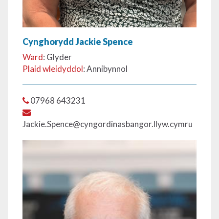
Cynghorydd Jackie Spence
Ward
: Glyder
Plaid wleidyddol
: Annibynnol
07968 643231
Jackie.Spence@cyngordinasbangor.llyw.cymru