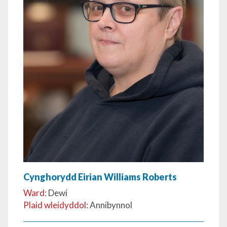
Cynghorydd Eirian Williams Roberts
Ward
: Dewi
Plaid wleidyddol
: Annibynnol