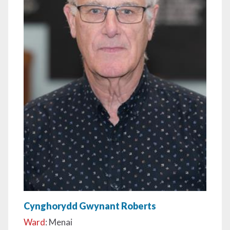
Cynghorydd Gwynant Roberts
Ward
: Menai