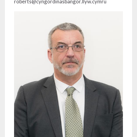
roberts@cyngordinasbangor.llyw.cymru