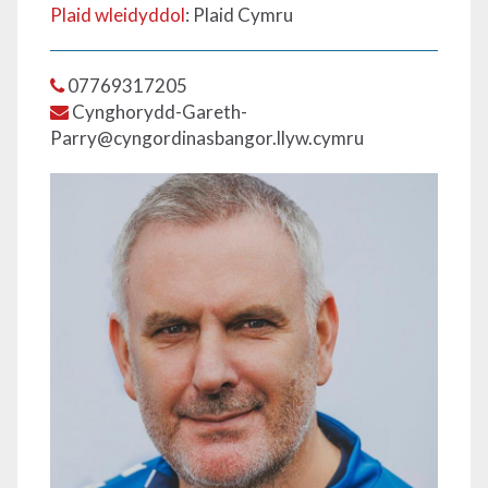
Plaid wleidyddol
: Plaid Cymru
07769317205
Cynghorydd-Gareth-
Parry@cyngordinasbangor.llyw.cymru