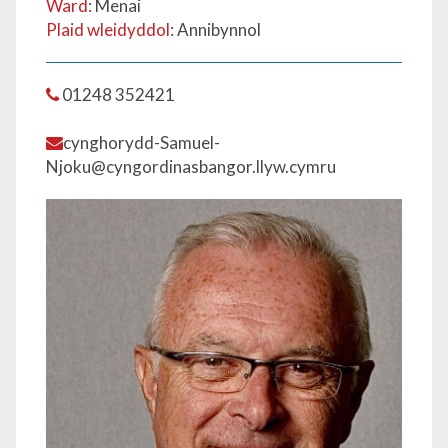
Ward
: Menai
Plaid wleidyddol
: Annibynnol
01248 352421
cynghorydd-Samuel-
Njoku@cyngordinasbangor.llyw.cymru