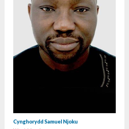
Cynghorydd Samuel Njoku