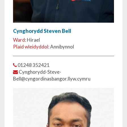
Cynghorydd Steven Bell
Ward
: Hirael
Plaid wleidyddol
: Annibynnol
01248 352421
Cynghorydd-Steve-
Bell@cyngordinasbangor.llyw.cymru