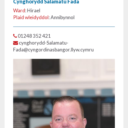
Cynghorydd Salamatu Fada
Ward
: Hirael
Plaid wleidyddol
: Annibynnol
01248 352 421
cynghorydd-Salamatu-
Fada@cyngordinasbangor.llyw.cymru