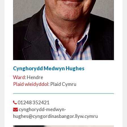
Cynghorydd Medwyn Hughes
Ward
: Hendre
Plaid wleidyddol
: Plaid Cymru
01248 352421
cynghorydd-medwyn-
hughes@cyngordinasbangor.llyw.cymru