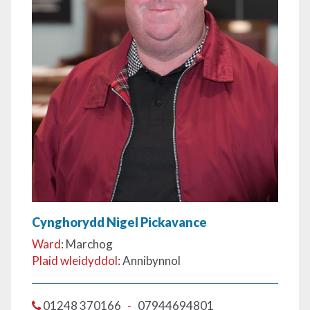
Cynghorydd Nigel Pickavance
Ward
: Marchog
Plaid wleidyddol
: Annibynnol
01248 370166
-
07944694801