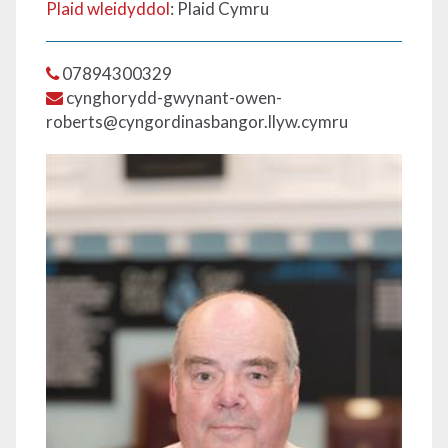
Plaid wleidyddol
: Plaid Cymru
07894300329
cynghorydd-gwynant-owen-
roberts@cyngordinasbangor.llyw.cymru