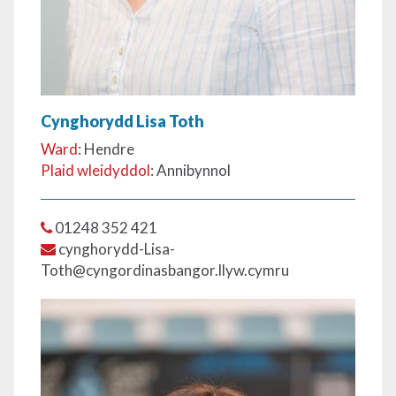
Cynghorydd Lisa Toth
Ward
: Hendre
Plaid wleidyddol
: Annibynnol
01248 352 421
cynghorydd-Lisa-
Toth@cyngordinasbangor.llyw.cymru