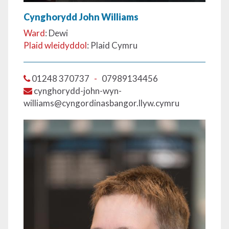
Cynghorydd John Williams
Ward
: Dewi
Plaid wleidyddol
: Plaid Cymru
01248 370737
-
07989134456
cynghorydd-john-wyn-
williams@cyngordinasbangor.llyw.cymru